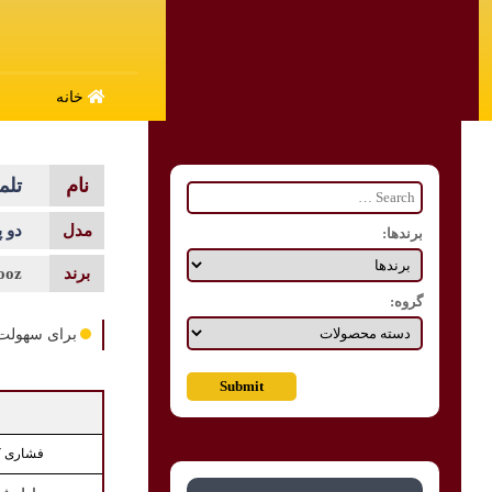
خانه
تلم
دو 
برندها:
ooz
گروه:
برای سهولت 
فشاری ک