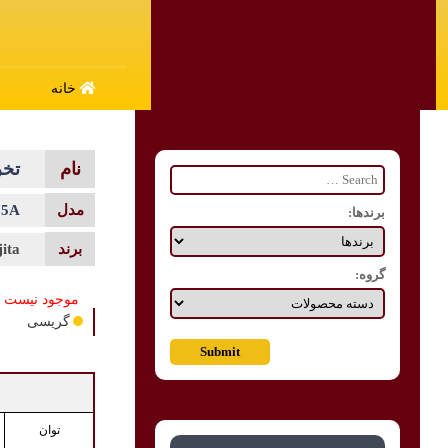
خانه
تخری
65A
برندها:
jita
گروه:
موجود نیست
گریسی
توان