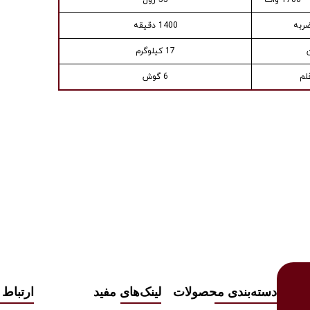
1700 وات
55 ژول
ضربه
1400 دقیقه
17 کیلوگرم
لم
6 گوش
دسته‌بندی محصولات
لینک‌های مفید
ارتباط ب