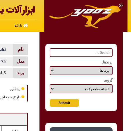
خانه
تخریب
75
برندها:
M.S
گروه:
روغنی
طرح هیتاچی 