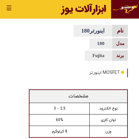
☰
اینورتر180
180
Fujita
MOSFET اینورتر
مشخصات
نوع الکترود
2.5 – 3
توان کاری
60%
وزن
8 کیلوگرم