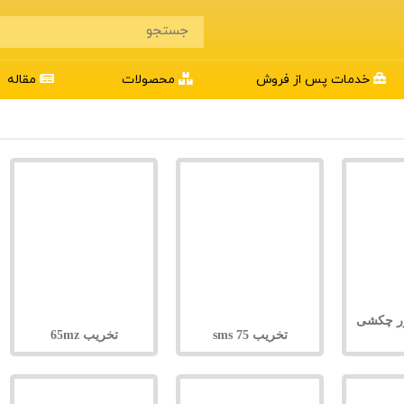
خدمات پس از فروش
محصولات
مقاله
دو دور چکشی
تخریب 75 sms
تخریب 65mz