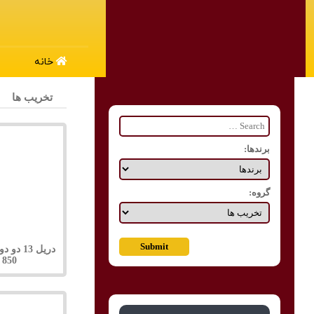
خانه
تخریب ها
برندها:
گروه:
دریل 13 
850