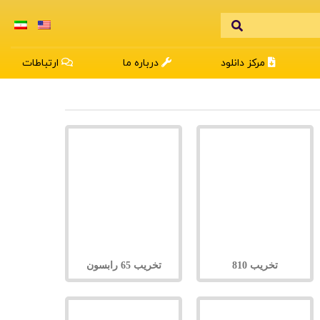
مرکز دانلود
درباره ما
ارتباطات
تخریب 810
تخریب 65 رابسون