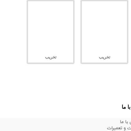
تخریب
تخریب
ا ما
با ما
 و تعمیرات