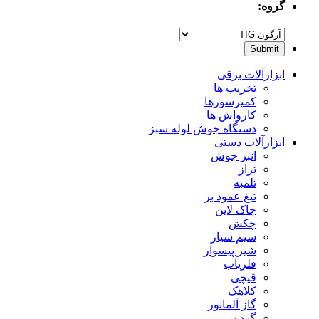
گروه:
ابزارآلات برقی
تخریب ها
کمپرسورها
کارواش ها
دستگاه جوش لوله سبز
ابزارآلات دستی
انبر جوش
تراز
تلمبه
تیغ عمود بر
چاک لاین
چکش
سیم سیار
شیر پیسوار
فلزیاب
قیچی
کلاهک
گاز آلماتور
گرد بر