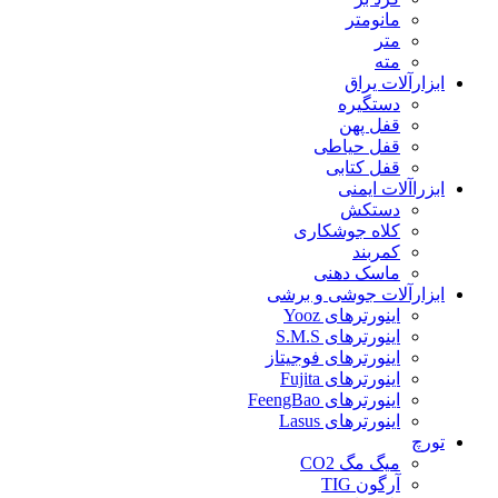
مانومتر
متر
مته
ابزارآلات یراق
دستگیره
قفل پهن
قفل حیاطی
قفل کتابی
ابزراآلات ایمنی
دستکش
کلاه جوشکاری
کمربند
ماسک دهنی
ابزارآلات جوشی و برشی
اینورترهای Yooz
اینورترهای S.M.S
اینورترهای فوجیتاز
اینورترهای Fujita
اینورترهای FeengBao
اینورترهای Lasus
تورچ
میگ مگ CO2
آرگون TIG